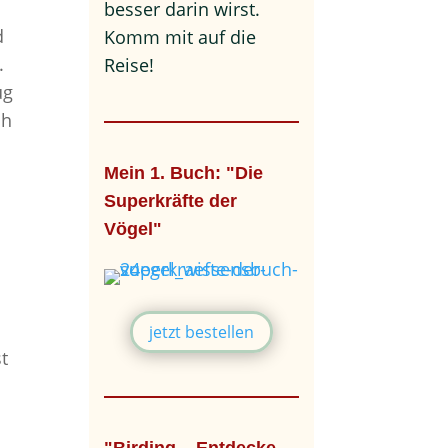
besser darin wirst.
d
Komm mit auf die
.
Reise!
ug
ch
Mein 1. Buch: "Die
Superkräfte der
Vögel"
jetzt bestellen
st