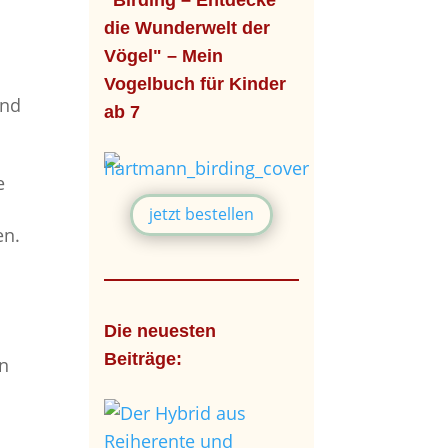
"Birding – Entdecke
die Wunderwelt der
Vögel" – Mein
Vogelbuch für Kinder
und
ab 7
e
jetzt bestellen
en.
Die neuesten
Beiträge:
en