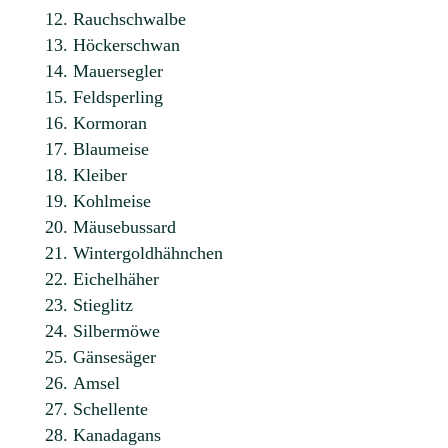
Rauchschwalbe
Höckerschwan
Mauersegler
Feldsperling
Kormoran
Blaumeise
Kleiber
Kohlmeise
Mäusebussard
Wintergoldhähnchen
Eichelhäher
Stieglitz
Silbermöwe
Gänsesäger
Amsel
Schellente
Kanadagans