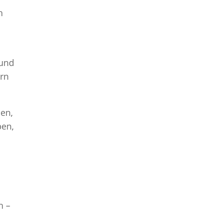
h
 und
ern
en,
ben,
h –