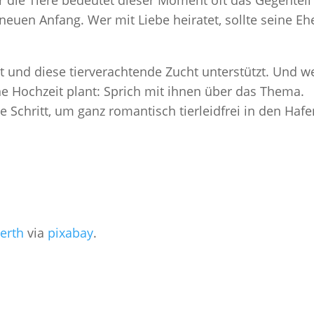
r die Tiere bedeutet dieser Moment oft das Gegenteil
euen Anfang. Wer mit Liebe heiratet, sollte seine Eh
st und diese tierverachtende Zucht unterstützt. Und 
e Hochzeit plant: Sprich mit ihnen über das Thema.
te Schritt, um ganz romantisch tierleidfrei in den Haf
erth
via
pixabay
.