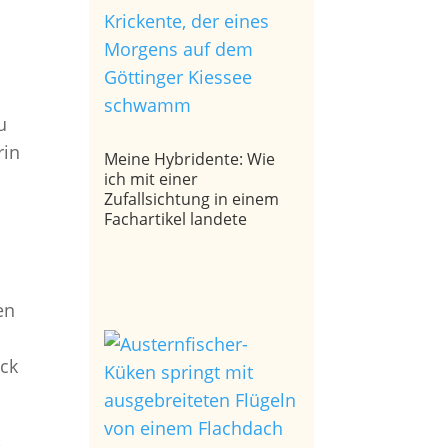
u
rin
Meine Hybridente: Wie
ich mit einer
Zufallsichtung in einem
Fachartikel landete
en
ick
,