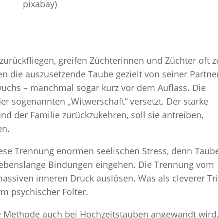
pixabay)
zurückfliegen, greifen Züchterinnen und Züchter oft z
en die auszusetzende Taube gezielt von seiner Partne
chs – manchmal sogar kurz vor dem Auflass. Die
er sogenannten „Witwerschaft“ versetzt. Der starke
nd der Familie zurückzukehren, soll sie antreiben,
en.
diese Trennung enormen seelischen Stress, denn Taub
ft lebenslange Bindungen eingehen. Die Trennung vom
assiven inneren Druck auslösen. Was als cleverer Tr
rm psychischer Folter.
ese Methode auch bei Hochzeitstauben angewandt wird