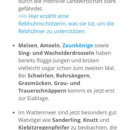
durch die intensive Landwirtschaft stark
gefährdet.
>>> Hier erzählt eine
Rebhuhnschützerin, was sie tut, um die
Rebhühner zu unterstützen.
Meisen
,
Amseln
,
Zaunkönige
sowie
Sing- und Wacholderdrosseln
haben
bereits flügge Jungen und brüten
vielleicht sogar schon zum zweiten Mal.
Bei
Schwirlen
,
Rohrsängern
,
Grasmücken
,
Grau- und
Trauerschnäppern
kommt es jetzt erst
zur Eiablage.
Im Wattenmeer sind jetzt besonders gut
Watvögel wie
Sanderling
,
Knutt
und
Kiebitzregenpfeifer
zu beobachten, die