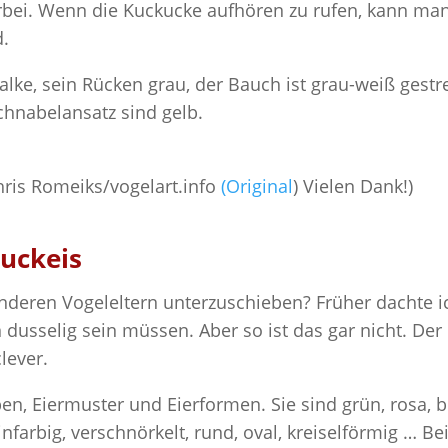
rbei. Wenn die Kuckucke aufhören zu rufen, kann ma
d.
alke, sein Rücken grau, der Bauch ist grau-weiß gestre
chnabelansatz sind gelb.
ris Romeiks/vogelart.info
(Original
) Vielen Dank!)
uckeis
anderen Vogeleltern unterzuschieben? Früher dachte i
n dusselig sein müssen. Aber so ist das gar nicht. Der
lever.
ben, Eiermuster und Eierformen. Sie sind grün, rosa, b
infarbig, verschnörkelt, rund, oval, kreiselförmig … Be