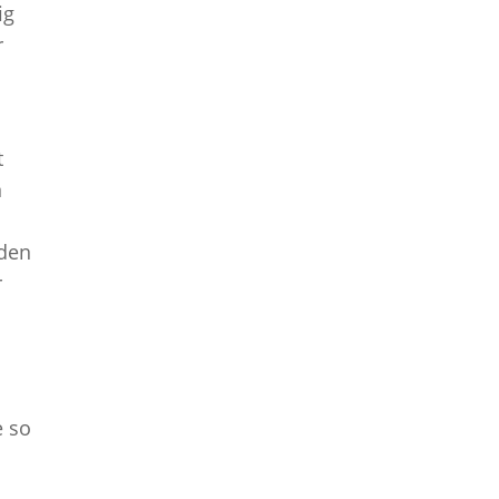
ig
r
t
n
rden
r
e so