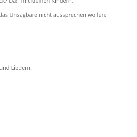
k? Da!" mit kleinen Kindern.
das Unsagbare nicht aussprechen wollen:
 und Liedern: