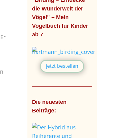
"Birding – Entdecke
die Wunderwelt der
Vögel" – Mein
Vogelbuch für Kinder
ab 7
 Er
d
jetzt bestellen
in
Die neuesten
Beiträge: