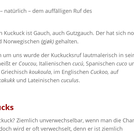
 natürlich – dem auffälligen Ruf des
n Kuckuck ist Gauch, auch Gutzgauch. Der hat sich n
d Norwegischen
(gjøk)
gehalten.
n um uns wurde der Kuckucksruf lautmalerisch in sei
heißt er
Coucou
, Italienischen
cucú
, Spanischen
cuco
u
f Griechisch
koukoula
, im Englischen
Cuckoo,
auf
kakukk
und Lateinischen
cuculus
.
ucks
 Kuckuck? Ziemlich unverwechselbar, wenn man die Cha
ch wird er oft verwechselt, denn er ist ziemlich