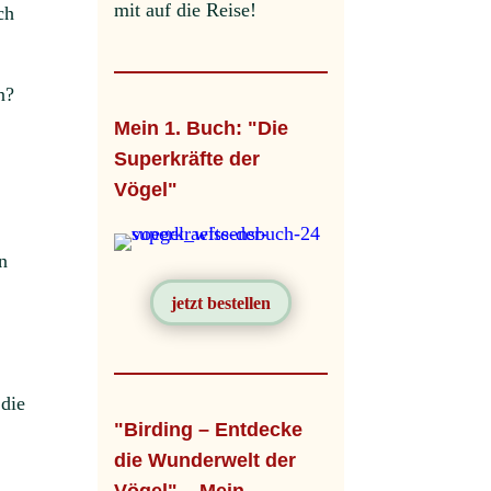
mit auf die Reise!
ch
n?
Mein 1. Buch: "Die
Superkräfte der
Vögel"
n
jetzt bestellen
 die
"Birding – Entdecke
die Wunderwelt der