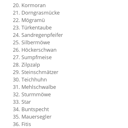
Kormoran
Dorngrasmücke
Mögramü
Türkentaube
Sandregenpfeifer
Silbermöwe
Höckerschwan
Sumpfmeise
Zilpzalp
Steinschmätzer
Teichhuhn
Mehlschwalbe
Sturmmöwe
Star
Buntspecht
Mauersegler
Fitis