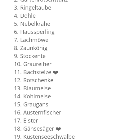
Ringeltaube
Dohle
Nebelkrähe
Haussperling
Lachmöwe
Zaunkönig
Stockente
Graureiher
Bachstelze ❤️
Rotschenkel
Blaumeise
Kohlmeise
Graugans
Austernfischer
Elster
Gänsesäger ❤️
Küstenseeschwalbe