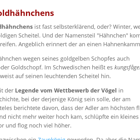
oldhähnchens
ldhähnchens
ist fast selbsterklärend, oder? Winter, we
goldigen Scheitel. Und der Namensteil "Hähnchen" k
reifen. Angeblich erinnert der an einen Hahnenkamm
hähnchen wegen seines goldgelben Schopfes auch
 oder Goldschopf. Im Schwedischen heißt es
kungsfåge
eist auf seinen leuchtenden Scheitel hin.
it der
Legende vom Wettbewerb der Vögel
in
hichte, bei der derjenige König sein solle, der am
teles berichtete davon, dass der Adler am höchsten fl
 nicht mehr weiter hoch kam, schlüpfte ein kleines
r und flog noch viel höher.
 inzwischen ein
Zaunkönig
geworden. Da aber die Na