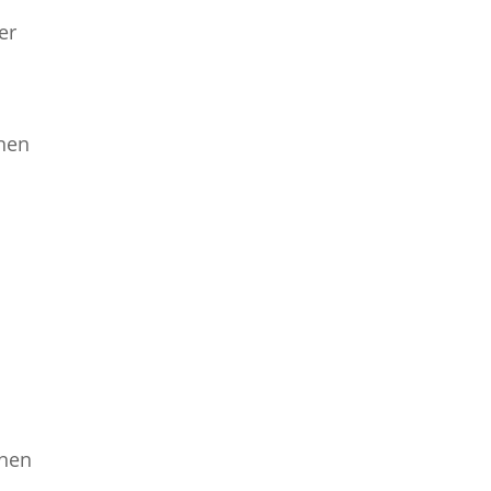
er
onen
onen