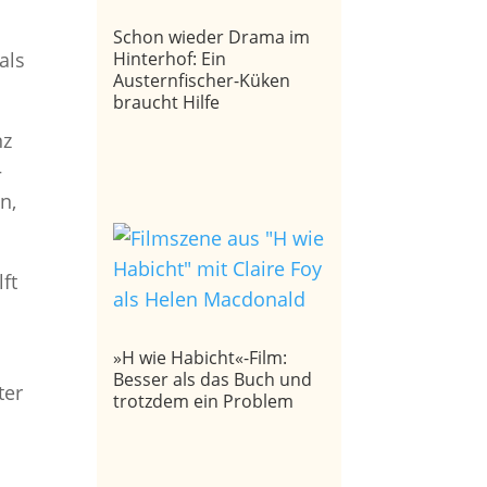
Schon wieder Drama im
Hinterhof: Ein
als
Austernfischer-Küken
braucht Hilfe
nz
–
n,
lft
»H wie Habicht«-Film:
Besser als das Buch und
ter
trotzdem ein Problem