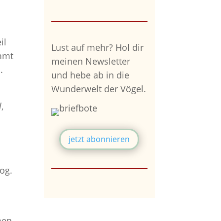
il
Lust auf mehr?
Hol dir
ommt
meinen Newsletter
.
und hebe ab in die
Wunderwelt der Vögel.
l
,
jetzt abonnieren
og.
men