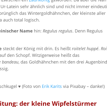
r-Latein sehr ähnlich sind und nicht immer eindeut
rünglich das Wintergoldhähnchen, der kleinste aller
a auch total logisch.
einischer Name
hin:
Regulus regulus
. Denn Regulus
me
steckt der König mit drin. Es heißt
roitelet huppé
.
Roi
 auf den Schopf. Witzigerweise heißt das
ple bandeau
, das Goldhähnchen mit den drei Augenbin
ssig.
schkugel ♥ (Foto von
Erik Karits
via Pixabay – danke!)
tung: der kleine Wipfelstürmer