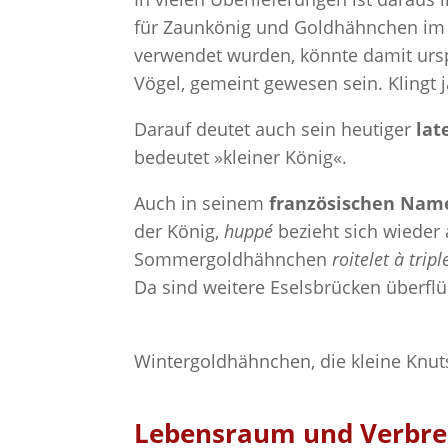
für Zaunkönig und Goldhähnchen im U
verwendet wurden, könnte damit ursp
Vögel, gemeint gewesen sein. Klingt j
Darauf deutet auch sein heutiger
lat
bedeutet »kleiner König«.
Auch in seinem
französischen Na
der König,
huppé
bezieht sich wieder
Sommergoldhähnchen
roitelet à tri
Da sind weitere Eselsbrücken überflü
Wintergoldhähnchen, die kleine Knut
Lebensraum und Verbrei