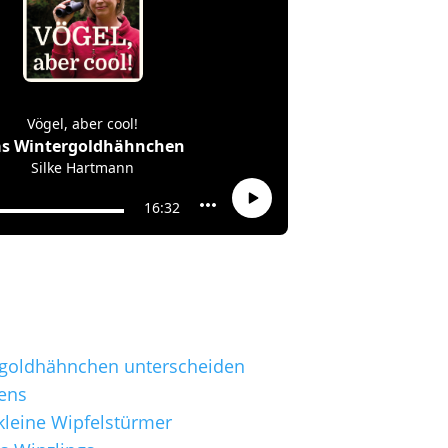
goldhähnchen unterscheiden
ens
kleine Wipfelstürmer